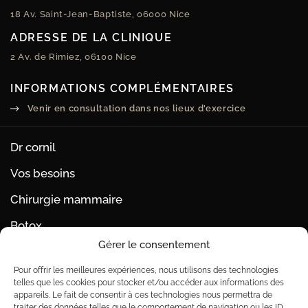
18 Av. Saint-Jean-Baptiste, 06000 Nice
ADRESSE DE LA CLINIQUE
2 Av. de Rimiez, 06100 Nice
INFORMATIONS COMPLÉMENTAIRES
Venir en consultation dans nos lieux d'exercice
Dr cornil
Vos besoins
Chirurgie mammaire
Botox
Gérer le consentement
Acide hyaluronique
Pour offrir les meilleures expériences, nous utilisons des technologies
FAQ
telles que les cookies pour stocker et/ou accéder aux informations des
appareils. Le fait de consentir à ces technologies nous permettra de
Blog
traiter des données telles que le comportement de navigation ou les ID