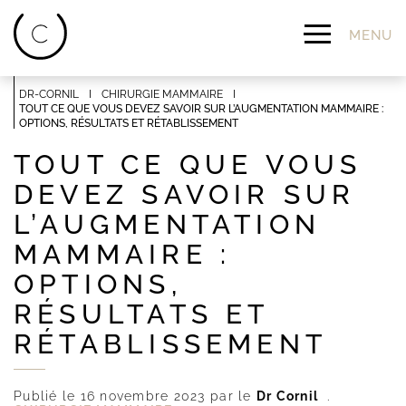
A
l
MENU
l
e
r
d
DR-CORNIL
I
CHIRURGIE MAMMAIRE
I
TOUT CE QUE VOUS DEVEZ SAVOIR SUR L’AUGMENTATION MAMMAIRE :
i
OPTIONS, RÉSULTATS ET RÉTABLISSEMENT
r
e
TOUT CE QUE VOUS
c
t
DEVEZ SAVOIR SUR
e
L’AUGMENTATION
m
e
MAMMAIRE :
n
t
OPTIONS,
a
u
RÉSULTATS ET
c
RÉTABLISSEMENT
o
n
t
e
Publié le 16 novembre 2023 par le
Dr Cornil
n